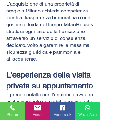
L'acquisizione di una proprietà di
pregio a Milano richiede competenza
tecnica, trasparenza burocratica e una
gestione fluida del tempo. MilanHouses
struttura ogni fase della transazione
attraverso un servizio di consulenza
dedicato, volto a garantire la massima
sicurezza giuridica e patrimoniale
all'acquirente.
L'esperienza della visita
privata su appuntamento
Il primo contatto con l'immobile avviene
esclusivamente in modalità individuale.
La
visita privata dedicata
è calibrata
Phone
Email
Facebook
WhatsApp
sulle disponibilità del cliente,
garantendo il tempo necessario e il
silenzio ideale per valutare ogni
dettaglio architettonico e strutturale