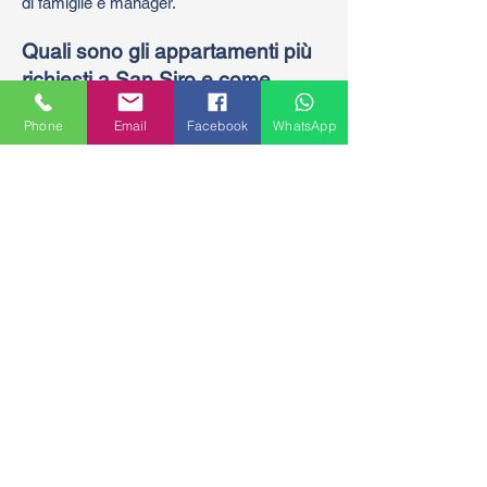
di famiglie e manager.
Quali sono gli appartamenti più
richiesti a San Siro e come
valorizzarli?
Phone
Email
Facebook
WhatsApp
La domanda principale a San Siro si
concentra su quadrilocali e pentalocali con
terrazzi o sfoghi esterni, ideali per le
famiglie. Se possiedi un immobile di grande
metratura da ristrutturare, la strategia
migliore per aumentare il valore di vendita
è presentare un progetto di frazionamento
in lotti più piccoli (come bilocali o trilocali),
oggi molto richiesti dai professionisti e dagli
investitori immobiliari.
Come influiscono lo stadio e i
progetti di riqualificazione sul
valore delle case a San Siro?
I progetti di riqualificazione dell'area dello