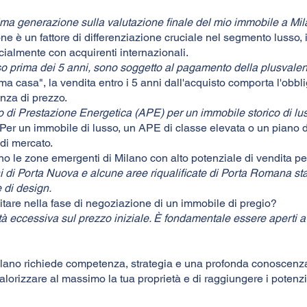
tima generazione sulla valutazione finale del mio immobile a Mi
ne è un fattore di differenziazione cruciale nel segmento lusso,
cialmente con acquirenti internazionali.
sso prima dei 5 anni, sono soggetto al pagamento della plusvale
rima casa", la vendita entro i 5 anni dall'acquisto comporta l'obbl
enza di prezzo.
ato di Prestazione Energetica (APE) per un immobile storico di l
 Per un immobile di lusso, un APE di classe elevata o un piano 
 di mercato.
sono le zone emergenti di Milano con alto potenziale di vendita p
i di Porta Nuova e alcune aree riqualificate di Porta Romana st
e di design.
vitare nella fase di negoziazione di un immobile di pregio?
tà eccessiva sul prezzo iniziale. È fondamentale essere aperti a t
lano richiede competenza, strategia e una profonda conoscenza
valorizzare al massimo la tua proprietà e di raggiungere i potenzi