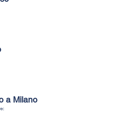
o
sso a Milano
re: