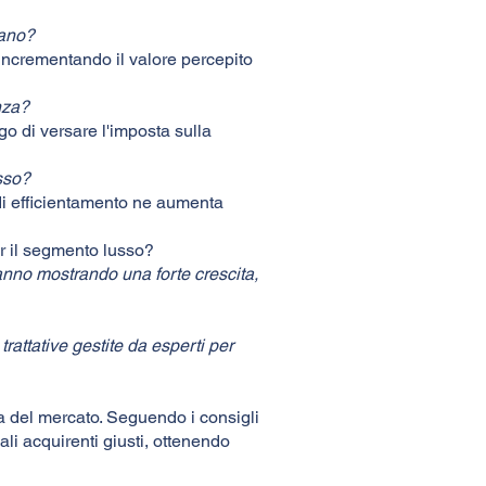
lano?
 incrementando il valore percepito
nza?
igo di versare l'imposta sulla
usso?
di efficientamento ne aumenta
er il segmento lusso?
anno mostrando una forte crescita,
rattative gestite da esperti per
 del mercato. Seguendo i consigli
ali acquirenti giusti, ottenendo