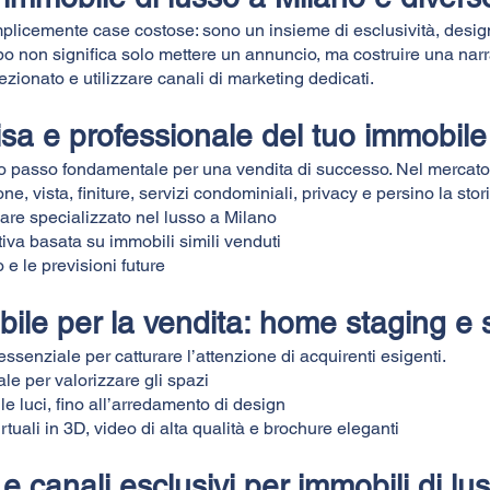
licemente case costose: sono un insieme di esclusività, design, p
po non significa solo mettere un annuncio, ma costruire una narr
zionato e utilizzare canali di marketing dedicati.
isa e professionale del tuo immobile
o passo fondamentale per una vendita di successo. Nel mercato d
ne, vista, finiture, servizi condominiali, privacy e persino la stor
are specializzato nel lusso a Milano
va basata su immobili simili venduti
e le previsioni future
bile per la vendita: home staging e
ssenziale per catturare l’attenzione di acquirenti esigenti.
le per valorizzare gli spazi
lle luci, fino all’arredamento di design
irtuali in 3D, video di alta qualità e brochure eleganti
e canali esclusivi per immobili di lu