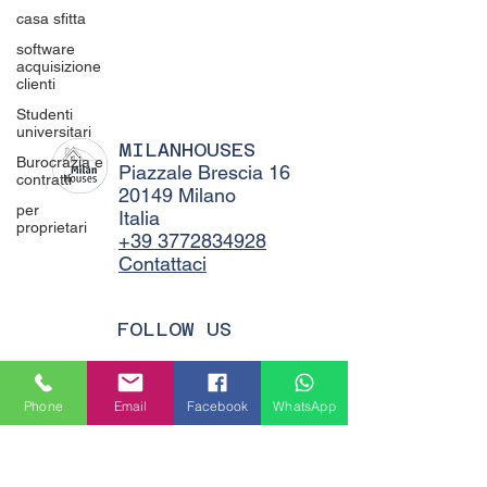
casa sfitta
software
acquisizione
clienti
Studenti
universitari
MILANHOUSES
Burocrazia e
Piazzale Brescia 16
contratti
20149 Milano
per
Italia
proprietari
+39 3772834928
Contattaci
FOLLOW US
Phone
Email
Facebook
WhatsApp
Servizi
Quartieri