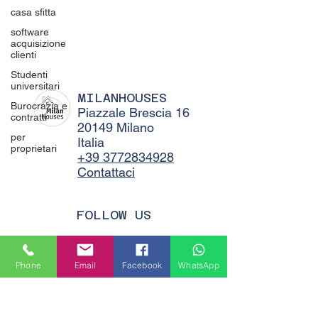
casa sfitta
software
acquisizione
clienti
Studenti
universitari
MILANHOUSES
Burocrazia e
Piazzale Brescia 16
contratti
20149 Milano
per
Italia
proprietari
+39 3772834928
Contattaci
FOLLOW US
Phone
Email
Facebook
WhatsApp
Servizi
Quartieri