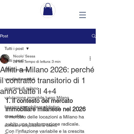
Post
Tutti i post
Nicolo' Sessa
Tutti i post
26 feb
Tempo di lettura: 3 min
Affitti a Milano 2026: perché
affitto milano
il contratto transitorio di 1
vendita immobili
quartieri di milano
anno batte il 4+4
valutazione immobile lusso Milano
1. Il contesto del mercato 
Leasing immobiliare abitativo
immobiliare milanese nel 2026
casa sfitta
Il mercato delle locazioni a Milano ha 
subito una trasformazione radicale. 
software acquisizione clienti
Con l'inflazione variabile e la crescita 