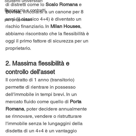
Studenti universitari
di distretti come lo 
Scalo Romana
 e 
Burocrazia e contratti
Bovisa
, vincolarsi a un canone per 8 
anni (il classico 4+4) è diventato un 
per proprietari
rischio finanziario. In 
Milan Houses
, 
abbiamo riscontrato che la flessibilità è 
oggi il primo fattore di sicurezza per un 
proprietario.
2. Massima flessibilità e 
controllo dell'asset
Il contratto di 1 anno (transitorio) 
permette di rientrare in possesso 
dell'immobile in tempi brevi. In un 
mercato fluido come quello di 
Porta 
Romana
, poter decidere annualmente 
se rinnovare, vendere o ristrutturare 
l'immobile senza le lungaggini della 
disdetta di un 4+4 è un vantaggio 