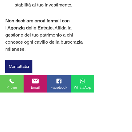
stabilità al tuo investimento.
Non rischiare errori formali con 
l'Agenzia delle Entrate.
 Affida la 
gestione del tuo patrimonio a chi 
conosce ogni cavillo della burocrazia 
milanese. 
Contattatci
casa sfitta
Phone
Email
Facebook
WhatsApp
Mostra tutti
Post recenti