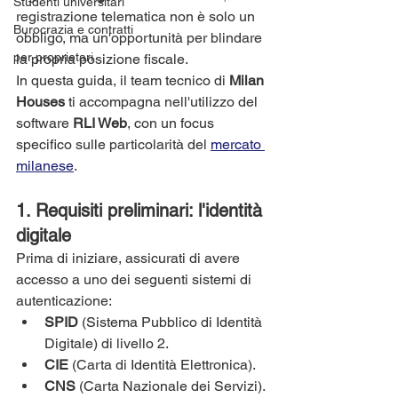
Studenti universitari
registrazione telematica non è solo un 
Burocrazia e contratti
obbligo, ma un'opportunità per blindare 
per proprietari
la propria posizione fiscale.
In questa guida, il team tecnico di 
Milan 
Houses
 ti accompagna nell'utilizzo del 
software 
RLI Web
, con un focus 
specifico sulle particolarità del 
mercato 
milanese
.
1. Requisiti preliminari: l'identità 
digitale
Prima di iniziare, assicurati di avere 
accesso a uno dei seguenti sistemi di 
autenticazione:
SPID
 (Sistema Pubblico di Identità 
Digitale) di livello 2.
CIE
 (Carta di Identità Elettronica).
CNS
 (Carta Nazionale dei Servizi).