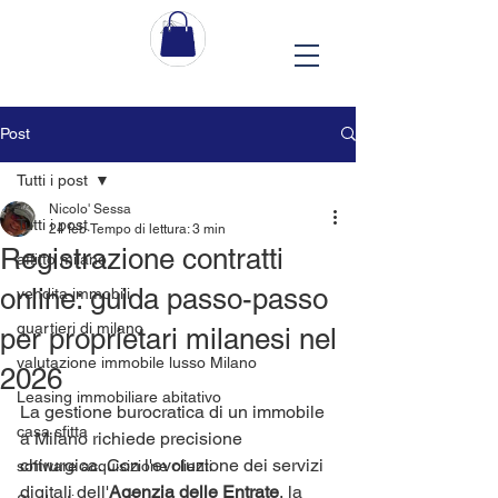
Post
Tutti i post
Nicolo' Sessa
Tutti i post
24 feb
Tempo di lettura: 3 min
Registrazione contratti
affitto milano
online: guida passo-passo
vendita immobili
quartieri di milano
per proprietari milanesi nel
valutazione immobile lusso Milano
2026
Leasing immobiliare abitativo
La gestione burocratica di un immobile 
casa sfitta
a Milano richiede precisione 
chirurgica. Con l'evoluzione dei servizi 
software acquisizione clienti
digitali dell'
Agenzia delle Entrate
, la 