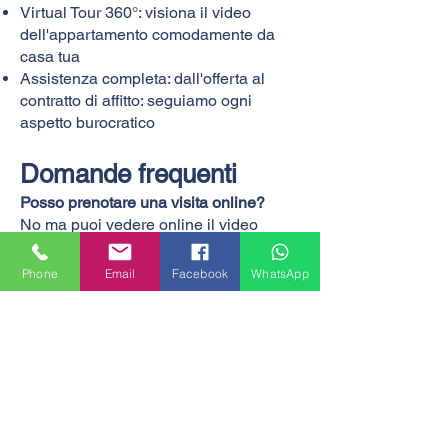
Virtual Tour 360°: visiona il video
dell'appartamento comodamente da
casa tua
Assistenza completa: dall'offerta al
contratto di affitto: seguiamo ogni
aspetto burocratico
Domande frequenti
Posso prenotare una visita online?
No ma puoi vedere online il video
dell'immobile
Chi può affittare questo monolocale?
Phone
Email
Facebook
WhatsApp
Chiunque abbia un reddito dimostrabile
o un garante. Ideale anche per studenti
referenziati.
Sono ammessi animali domestici?
Su richiesta e previa approvazione da
parte del proprietario.
Le utenze sono incluse?
No, le utenze (luce, gas, internet) sono