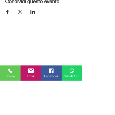
Condividi questo evento
Phone
Email
Facebook
WhatsApp
MILANHOUSES
Piazzale Brescia 16
20149 Milano