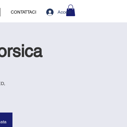
Accedi
CONTATTACI
orsica
ED,
data