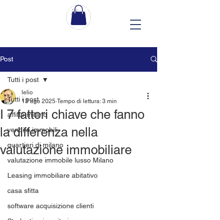
Post
Tutti i post
lelio
Tutti i post
13 ago 2025
Tempo di lettura: 3 min
I 7 fattori chiave che fanno
affitto milano
la differenza nella
vendita immobili
quartieri di milano
valutazione immobiliare
valutazione immobile lusso Milano
Leasing immobiliare abitativo
casa sfitta
software acquisizione clienti